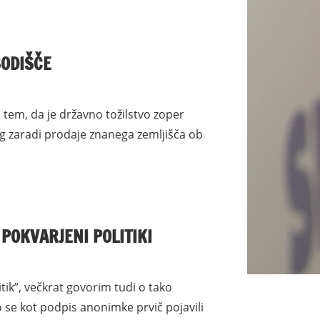
SODIŠČE
tem, da je državno tožilstvo zoper
og zaradi prodaje znanega zemljišča ob
 POKVARJENI POLITIKI
litik”, večkrat govorim tudi o tako
so se kot podpis anonimke prvič pojavili