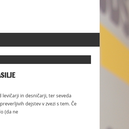
SILJE
levičarji in desničarji, ter seveda
everljivih dejstev v zvezi s tem. Če
do (da ne