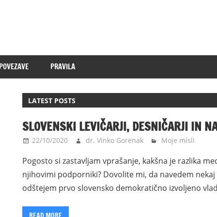
POVEZAVE
PRAVILA
LATEST POSTS
SLOVENSKI LEVIČARJI, DESNIČARJI IN NA
22/10/2020
dr. Vinko Gorenak
Moje misli
Pogosto si zastavljam vprašanje, kakšna je razlika med 
njihovimi podporniki? Dovolite mi, da navedem nekaj pr
odštejem prvo slovensko demokratično izvoljeno vla
READ MORE