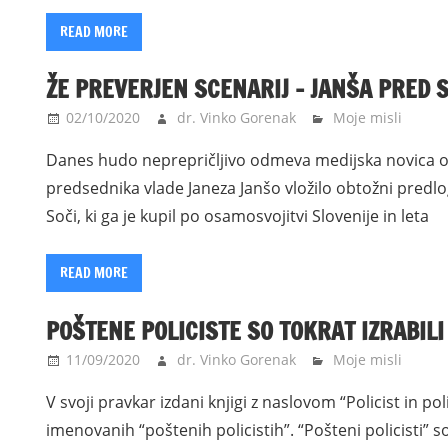
READ MORE
ŽE PREVERJEN SCENARIJ – JANŠA PRED 
02/10/2020
dr. Vinko Gorenak
Moje misli
Danes hudo neprepričljivo odmeva medijska novica o 
predsednika vlade Janeza Janšo vložilo obtožni predl
Soči, ki ga je kupil po osamosvojitvi Slovenije in leta
READ MORE
POŠTENE POLICISTE SO TOKRAT IZRABILI
11/09/2020
dr. Vinko Gorenak
Moje misli
V svoji pravkar izdani knjigi z naslovom “Policist in po
imenovanih “poštenih policistih”. “Pošteni policisti” 