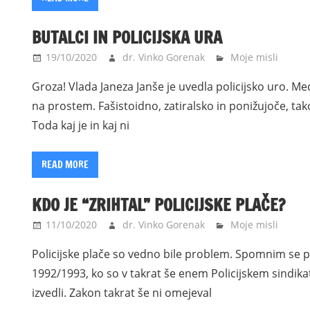
BUTALCI IN POLICIJSKA URA
19/10/2020
dr. Vinko Gorenak
Moje misli
Groza! Vlada Janeza Janše je uvedla policijsko uro. Me
na prostem. Fašistoidno, zatiralsko in ponižujoče, ta
Toda kaj je in kaj ni
READ MORE
KDO JE “ZRIHTAL” POLICIJSKE PLAČE?
11/10/2020
dr. Vinko Gorenak
Moje misli
Policijske plače so vedno bile problem. Spomnim se pol
1992/1993, ko so v takrat še enem Policijskem sindikat
izvedli. Zakon takrat še ni omejeval