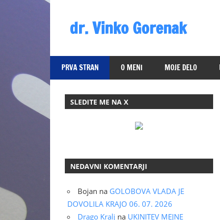
Skip
to
dr. Vinko Gorenak
content
Bivši
poslanec
PRVA STRAN
O MENI
MOJE DELO
DZ
RS
SLEDITE ME NA X
NEDAVNI KOMENTARJI
Bojan
na
GOLOBOVA VLADA JE
DOVOLILA KRAJO 06. 07. 2026
Drago Kralj
na
UKINITEV MEJNE