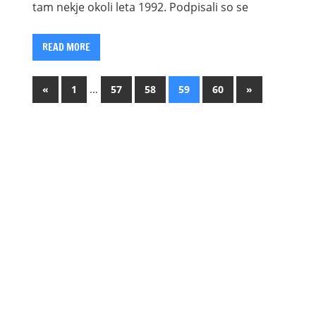
tam nekje okoli leta 1992. Podpisali so se
READ MORE
Posts
Previous
…
Next
«
1
57
58
59
60
»
Posts
Posts
pagination