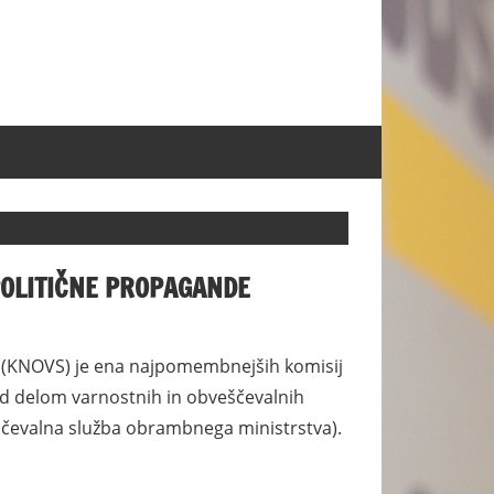
POLITIČNE PROPAGANDE
b (KNOVS) je ena najpomembnejših komisij
ad delom varnostnih in obveščevalnih
eščevalna služba obrambnega ministrstva).