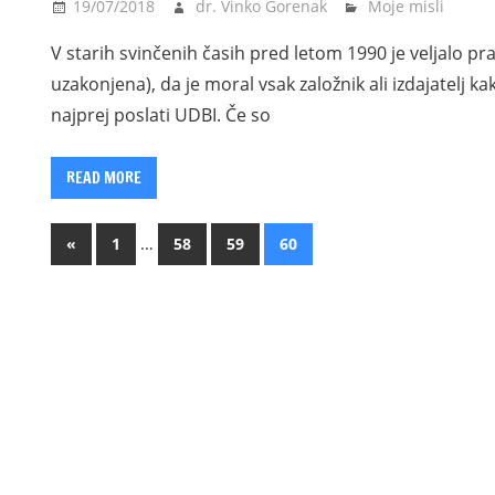
19/07/2018
dr. Vinko Gorenak
Moje misli
V starih svinčenih časih pred letom 1990 je veljalo pra
uzakonjena), da je moral vsak založnik ali izdajatelj kak
najprej poslati UDBI. Če so
READ MORE
Posts
Previous
…
«
1
58
59
60
Posts
pagination