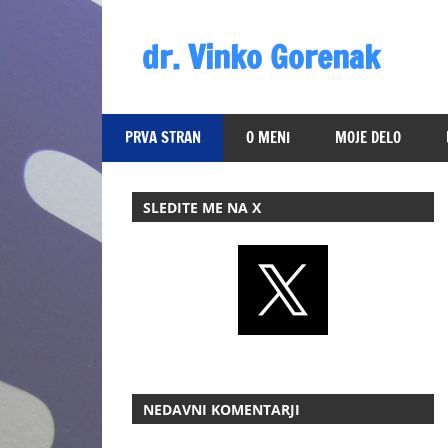
Skip
to
dr. Vinko Gorenak
content
Bivši
poslanec
PRVA STRAN
O MENI
MOJE DELO
DZ
RS
SLEDITE ME NA X
NEDAVNI KOMENTARJI