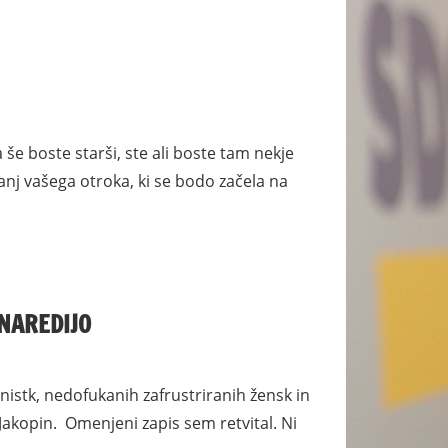
a še boste starši, ste ali boste tam nekje
šanj vašega otroka, ki se bodo začela na
 NAREDIJO
inistk, nedofukanih zafrustriranih žensk in
Jakopin. Omenjeni zapis sem retvital. Ni