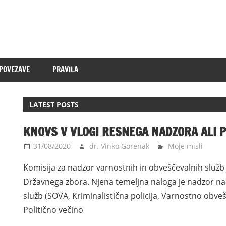
POVEZAVE
PRAVILA
LATEST POSTS
KNOVS V VLOGI RESNEGA NADZORA ALI 
31/08/2020
dr. Vinko Gorenak
Moje misli
Komisija za nadzor varnostnih in obveščevalnih služ
Državnega zbora. Njena temeljna naloga je nadzor n
služb (SOVA, Kriminalistična policija, Varnostno obv
Politično večino