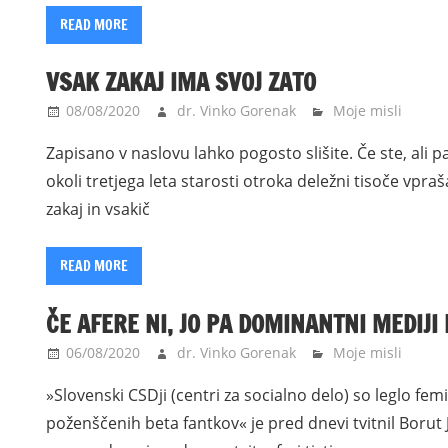
READ MORE
VSAK ZAKAJ IMA SVOJ ZATO
08/08/2020
dr. Vinko Gorenak
Moje misli
Zapisano v naslovu lahko pogosto slišite. Če ste, ali p
okoli tretjega leta starosti otroka deležni tisoče vpra
zakaj in vsakič
READ MORE
ČE AFERE NI, JO PA DOMINANTNI MEDIJI
06/08/2020
dr. Vinko Gorenak
Moje misli
»Slovenski CSDji (centri za socialno delo) so leglo fem
poženščenih beta fantkov« je pred dnevi tvitnil Borut 