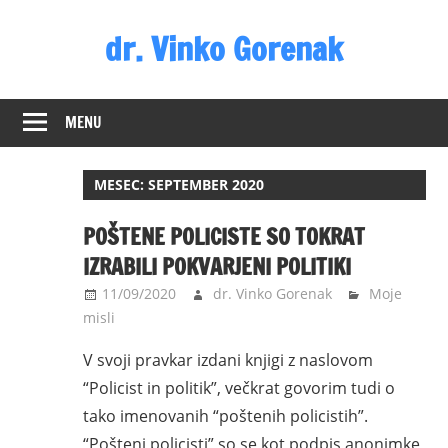
Skip
dr. Vinko Gorenak
to
content
Bivši
poslanec
MENU
DZ
RS
MESEC:
SEPTEMBER 2020
POŠTENE POLICISTE SO TOKRAT
IZRABILI POKVARJENI POLITIKI
11/09/2020
dr. Vinko Gorenak
Moje
misli
V svoji pravkar izdani knjigi z naslovom
“Policist in politik”, večkrat govorim tudi o
tako imenovanih “poštenih policistih”.
“Pošteni policisti” so se kot podpis anonimke