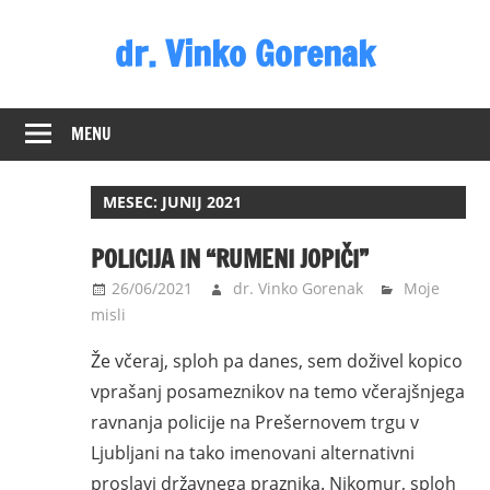
Skip
dr. Vinko Gorenak
to
content
Bivši
poslanec
MENU
DZ
RS
MESEC:
JUNIJ 2021
POLICIJA IN “RUMENI JOPIČI”
26/06/2021
dr. Vinko Gorenak
Moje
misli
Že včeraj, sploh pa danes, sem doživel kopico
vprašanj posameznikov na temo včerajšnjega
ravnanja policije na Prešernovem trgu v
Ljubljani na tako imenovani alternativni
proslavi državnega praznika. Nikomur, sploh