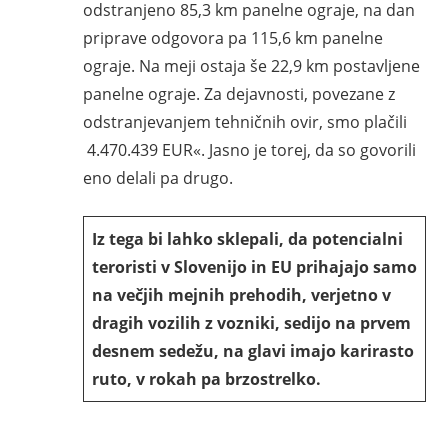
odstranjeno 85,3 km panelne ograje, na dan
priprave odgovora pa 115,6 km panelne
ograje. Na meji ostaja še 22,9 km postavljene
panelne ograje. Za dejavnosti, povezane z
odstranjevanjem tehničnih ovir, smo plačili
4.470.439 EUR«. Jasno je torej, da so govorili
eno delali pa drugo.
Iz tega bi lahko sklepali, da potencialni
teroristi v Slovenijo in EU prihajajo samo
na večjih mejnih prehodih, verjetno v
dragih vozilih z vozniki, sedijo na prvem
desnem sedežu, na glavi imajo karirasto
ruto, v rokah pa brzostrelko.