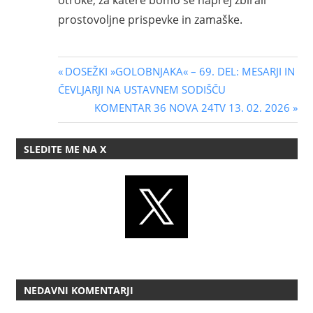
prostovoljne prispevke in zamaške.
Navigacija
Previous
DOSEŽKI »GOLOBNJAKA« – 69. DEL: MESARJI IN
Post:
ČEVLJARJI NA USTAVNEM SODIŠČU
prispevka
Next
KOMENTAR 36 NOVA 24TV 13. 02. 2026
Post:
SLEDITE ME NA X
NEDAVNI KOMENTARJI