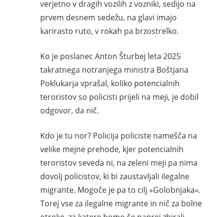
verjetno v dragih vozilih z vozniki, sedijo na
prvem desnem sedežu, na glavi imajo
karirasto ruto, v rokah pa brzostrelko.
Ko je poslanec Anton Šturbej leta 2025
takratnega notranjega ministra Boštjana
Poklukarja vprašal, koliko potencialnih
teroristov so policisti prijeli na meji, je dobil
odgovor, da nič.
Kdo je tu nor? Policija policiste namešča na
velike mejne prehode, kjer potencialnih
teroristov seveda ni, na zeleni meji pa nima
dovolj policistov, ki bi zaustavljali ilegalne
migrante. Mogoče je pa to cilj »Golobnjaka«.
Torej vse za ilegalne migrante in nič za bolne
otroke, za katere bomo še naprej zbirali