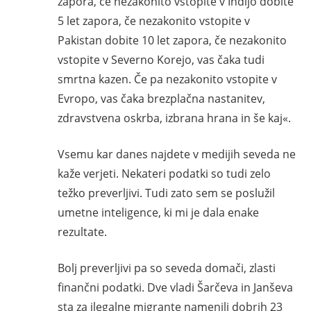
zapora, če nezakonito vstopite v Indijo dobite
5 let zapora, če nezakonito vstopite v
Pakistan dobite 10 let zapora, če nezakonito
vstopite v Severno Korejo, vas čaka tudi
smrtna kazen. Če pa nezakonito vstopite v
Evropo, vas čaka brezplačna nastanitev,
zdravstvena oskrba, izbrana hrana in še kaj«.
Vsemu kar danes najdete v medijih seveda ne
kaže verjeti. Nekateri podatki so tudi zelo
težko preverljivi. Tudi zato sem se poslužil
umetne inteligence, ki mi je dala enake
rezultate.
Bolj preverljivi pa so seveda domači, zlasti
finančni podatki. Dve vladi Šarčeva in Janševa
sta za ilegalne migrante namenili dobrih 23