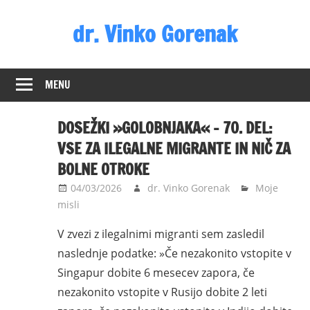
Skip
dr. Vinko Gorenak
to
content
Bivši
poslanec
MENU
DZ
RS
DOSEŽKI »GOLOBNJAKA« – 70. DEL:
VSE ZA ILEGALNE MIGRANTE IN NIČ ZA
BOLNE OTROKE
04/03/2026
dr. Vinko Gorenak
Moje
misli
V zvezi z ilegalnimi migranti sem zasledil
naslednje podatke: »Če nezakonito vstopite v
Singapur dobite 6 mesecev zapora, če
nezakonito vstopite v Rusijo dobite 2 leti