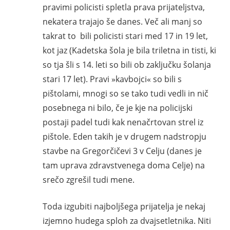
pravimi policisti spletla prava prijateljstva,
nekatera trajajo še danes. Več ali manj so
takrat to bili policisti stari med 17 in 19 let,
kot jaz (Kadetska šola je bila triletna in tisti, ki
so tja šli s 14. leti so bili ob zaključku šolanja
stari 17 let). Pravi »kavbojci« so bili s
pištolami, mnogi so se tako tudi vedli in nič
posebnega ni bilo, če je kje na policijski
postaji padel tudi kak nenačrtovan strel iz
pištole. Eden takih je v drugem nadstropju
stavbe na Gregorčičevi 3 v Celju (danes je
tam uprava zdravstvenega doma Celje) na
srečo zgrešil tudi mene.
Toda izgubiti najboljšega prijatelja je nekaj
izjemno hudega sploh za dvajsetletnika. Niti