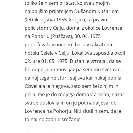
toliko še nisem bil star, ko sva z mojim
najboljšim prijateljem Dušanom Kušarjem
(letnik rojstva 1955, kot jaz), ta pravim
policistom v Celju, doma iz okolice Lovrenca
na Pohorju (Puščava), 30. 04. 1975
ponočevala v nočnem baru v takratnem
hotelu Celeia v Celju. Lokal sva zapustila okoli
02. ure 01. 05. 1975. Dušan je vztrajal, da se
bo odpeljal domov, jaz pa sem mu svetoval,
da naj tega ne stori, saj sva kar nekaj popila.
Obveljala je njegova, zato sem šel z njim in
peljal me je do mojega doma v Zrečah, nakar
sva se poslovila in on je pot nadaljeval do
Lovrenca na Pohorju. Niti slutil nisem, da je
to najino zadnje srečanje.