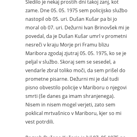
Sledilo je nekaj prostih dni takoj zanj, kot
zame. Dne 05. 05. 1975 sem policijsko službo
nastopil ob 05. uri. Dušan Kušar pa bi jo
moral ob 07. uri. Dežurni Ivan Brinovšek mi je
povedal, da je Dušan Kušar umrl v prometni
nesreči v kraju Morje pri Framu blizu
Maribora zgodaj zjutraj 05. 05. 1975, ko se je
peljal v službo. Skoraj sem se sesedel, a
vendarle zbral toliko moči, da sem prišel do
prometne pisarne. Dežurni mi je dal tudi
pisno obvestilo policije v Mariboru o njegovi
smrti (še danes ga imam shranjenega).
Nisem in nisem mogel verjeti, zato sem
poklical mrtvašnico v Mariboru, kjer so mi
vest potrdili.