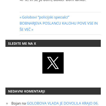
Navigacija
Previous
Golobovi “policijski specialci”
Next
Post:
BOBNARJEVA POSLANCU KALOHU POVE VSE IN
prispevka
Post:
ŠE VEČ
SLEDITE ME NA X
NEDAVNI KOMENTARJI
Bojan
na
GOLOBOVA VLADA JE DOVOLILA KRAJO 06.