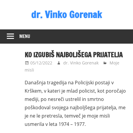
Skip
dr. Vinko Gorenak
to
content
Bivši
poslanec
MENU
DZ
RS
KO IZGUBIŠ NAJBOLJŠEGA PRIJATELJA
05/12/2022
dr. Vinko Gorenak
Moje
misli
Današnja tragedija na Policijski postaji v
Krškem, v kateri je mlad policist, kot poročajo
mediji, po nesreči ustrelil in smrtno
poškodoval svojega najboljšega prijatelja, me
je ne le pretresla, temveč je moje misli
usmerila v leta 1974 – 1977.