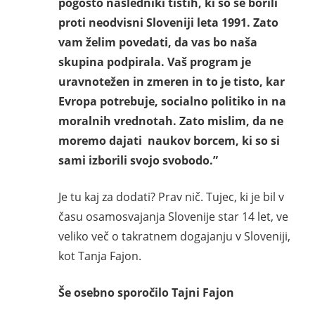
pogosto nasledniki tistih, ki so se borili
proti neodvisni Sloveniji leta 1991. Zato
vam želim povedati, da vas bo naša
skupina podpirala. Vaš program je
uravnotežen in zmeren in
to
je tisto, kar
Evropa potrebuje, socialno politiko in na
moralnih vrednotah. Zato mislim, da ne
moremo dajati naukov borcem, ki so si
sami izborili svojo svobodo.”
Je tu kaj za dodati? Prav nič. Tujec, ki je bil v
času osamosvajanja Slovenije star 14 let, ve
veliko več o takratnem dogajanju v Sloveniji,
kot Tanja Fajon.
Še osebno sporočilo Tajni Fajon