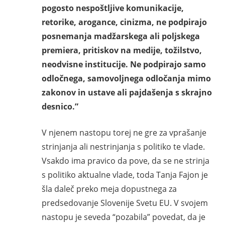
pogosto nespoštljive komunikacije,
retorike, arogance, cinizma, ne podpirajo
posnemanja madžarskega ali poljskega
premiera, pritiskov na medije,
to
žilstvo,
neodvisne institucije. Ne podpirajo samo
odločnega, samovoljnega odločanja mimo
zakonov in ustave ali pajdašenja s skrajno
desnico.”
V njenem nastopu torej ne gre za vprašanje
strinjanja ali nestrinjanja s politiko te vlade.
Vsakdo ima pravico da pove, da se ne strinja
s politiko aktualne vlade, toda Tanja Fajon je
šla daleč preko meja dopustnega za
predsedovanje Slovenije Svetu EU. V svojem
nastopu je seveda “pozabila” povedat, da je