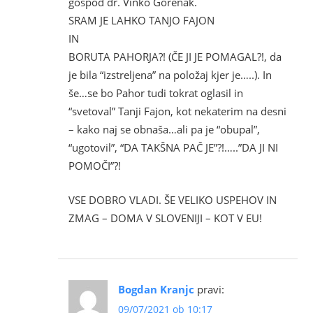
gospod dr. Vinko Gorenak.
SRAM JE LAHKO TANJO FAJON
IN
BORUTA PAHORJA?! (ČE JI JE POMAGAL?!, da
je bila “izstreljena” na položaj kjer je…..). In
še…se bo Pahor tudi tokrat oglasil in
“svetoval” Tanji Fajon, kot nekaterim na desni
– kako naj se obnaša…ali pa je “obupal”,
“ugotovil”, “DA TAKŠNA PAČ JE”?!…..”DA JI NI
POMOČI”?!
VSE DOBRO VLADI. ŠE VELIKO USPEHOV IN
ZMAG – DOMA V SLOVENIJI – KOT V EU!
Bogdan Kranjc
pravi:
09/07/2021 ob 10:17