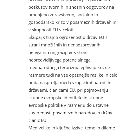
poskusov tvornih in znosnih odgovorov na
omenjeno zdravstveno, socialno in
gospodarsko krizo v posameznih državah in
v skupnosti EU v celoti.
Skupaj s trajno ogroženostjo držav EU s
strani množičnih in nenadzorovanih
nelegalnih migracij ter s strani
nepredvidljivega potencialnega
mednarodnega terorizma vplivajo krizne
razmere tudi na vse opaznejše razlike in celo
huda nasprotja med evropskimi narodi in
državami, članicami EU, pri pojmovanju
skupne evropske identitete in skupne
evropske politike v razmerju do ustavne
suverenosti posameznih narodov in držav
članic EU.
Med velike in ključne izzive, teme in dileme