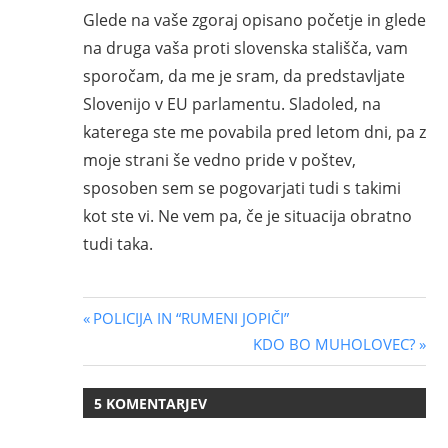
Glede na vaše zgoraj opisano početje in glede
na druga vaša proti slovenska stališča, vam
sporočam, da me je sram, da predstavljate
Slovenijo v EU parlamentu. Sladoled, na
katerega ste me povabila pred letom dni, pa z
moje strani še vedno pride v poštev,
sposoben sem se pogovarjati tudi s takimi
kot ste vi. Ne vem pa, če je situacija obratno
tudi taka.
Navigacija
Previous
POLICIJA IN “RUMENI JOPIČI”
Post:
Next
KDO BO MUHOLOVEC?
prispevka
Post:
5 KOMENTARJEV