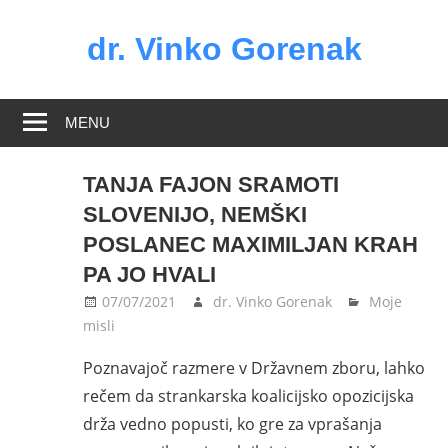
Skip
to
dr. Vinko Gorenak
content
Bivši
poslanec
MENU
DZ
RS
TANJA FAJON SRAMOTI
SLOVENIJO, NEMŠKI
POSLANEC MAXIMILJAN KRAH
PA JO HVALI
07/07/2021
dr. Vinko Gorenak
Moje
misli
Poznavajoč razmere v Državnem zboru, lahko
rečem da strankarska koalicijsko opozicijska
drža vedno popusti, ko gre za vprašanja