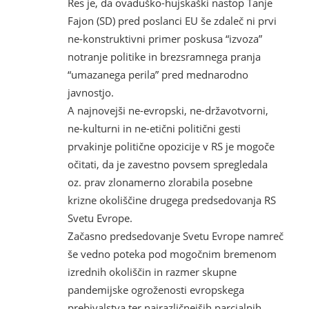
Res je, da ovaduško-hujskaški nastop Tanje
Fajon (SD) pred poslanci EU še zdaleč ni prvi
ne-konstruktivni primer poskusa “izvoza”
notranje politike in brezsramnega pranja
“umazanega perila” pred mednarodno
javnostjo.
A najnovejši ne-evropski, ne-državotvorni,
ne-kulturni in ne-etični politični gesti
prvakinje politične opozicije v RS je mogoče
očitati, da je zavestno povsem spregledala
oz. prav zlonamerno zlorabila posebne
krizne okoliščine drugega predsedovanja RS
Svetu Evrope.
Začasno predsedovanje Svetu Evrope namreč
še vedno poteka pod mogočnim bremenom
izrednih okoliščin in razmer skupne
pandemijske ogroženosti evropskega
prebivalstva ter najrazličnejših parcialnih