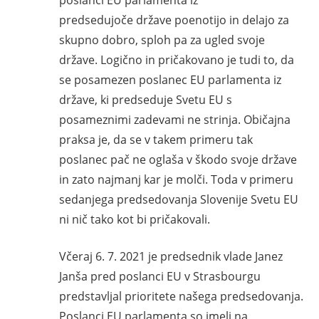
predsedujoče države poenotijo in delajo za
skupno dobro, sploh pa za ugled svoje
države. Logično in pričakovano je tudi to, da
se posamezen poslanec EU parlamenta iz
države, ki predseduje Svetu EU s
posameznimi zadevami ne strinja. Običajna
praksa je, da se v takem primeru tak
poslanec pač ne oglaša v škodo svoje države
in zato najmanj kar je molči. Toda v primeru
sedanjega predsedovanja Slovenije Svetu EU
ni nič tako kot bi pričakovali.
Včeraj 6. 7. 2021 je predsednik vlade Janez
Janša pred poslanci EU v Strasbourgu
predstavljal prioritete našega predsedovanja.
Poslanci EU parlamenta so imeli na