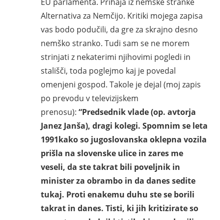
EU parlamenta. Prihaja iz nemške stranke
Alternativa za Nemčijo. Kritiki mojega zapisa
vas bodo podučili, da gre za skrajno desno
nemško stranko. Tudi sam se ne morem
strinjati z nekaterimi njihovimi pogledi in
stališči, toda poglejmo kaj je povedal
omenjeni gospod. Takole je dejal (moj zapis
po prevodu v televizijskem
prenosu):
“Predsednik vlade (op. avtorja
Janez Janša), dragi kolegi. Spomnim se leta
1991kako so jugoslovanska oklepna vozila
prišla na slovenske ulice in zares me
veseli, da ste takrat bili poveljnik in
minister za obrambo in da danes sedite
tukaj. Proti enakemu duhu ste se borili
takrat in danes. Tisti, ki jih kritizirate so