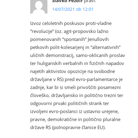
Slavko Pezdir
pravi:
14/07/2021 ob 12:01
Izvoz celoletnih poskusov proti-vladne
“revolucije” (oz. agit-propovsko lažno
poimenovanih “spontanih” Jenullovih
petkovih polit-kolesarjenj in “alternativnih”
uličnih demonstracij, samo-oklicanih proslav
ter huliganskih verbalnih in fizičnih napadov
najetih aktivistov opozicije na svobodne
državljane v RS) pred evro-parlamentarce je
zadnje, kar bi si smeli privoščiti posamezni
človeško, državljansko in politično trezni ter
odgovorni prvaki političnih strank ter
izvoljeni evro-poslanci iz ustavno urejene,
pravne, demokratične in politično pluralne
države RS (polnopravne članice EU).