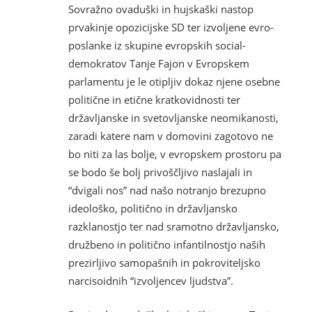
Sovražno ovaduški in hujskaški nastop
prvakinje opozicijske SD ter izvoljene evro-
poslanke iz skupine evropskih social-
demokratov Tanje Fajon v Evropskem
parlamentu je le otipljiv dokaz njene osebne
politične in etične kratkovidnosti ter
državljanske in svetovljanske neomikanosti,
zaradi katere nam v domovini zagotovo ne
bo niti za las bolje, v evropskem prostoru pa
se bodo še bolj privoščljivo naslajali in
“dvigali nos” nad našo notranjo brezupno
ideološko, politično in državljansko
razklanostjo ter nad sramotno državljansko,
družbeno in politično infantilnostjo naših
prezirljivo samopašnih in pokroviteljsko
narcisoidnih “izvoljencev ljudstva”.