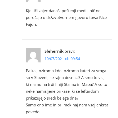
Kje tiči zajec današi poštenji mediji nič ne
poročajo o državotvornem govoru tovarišice
Fajon.
Slehernik
pravi:
10/07/2021 ob 09:54
Pa kaj, oziroma kdo, oziroma kateri za vraga
so v Sloveniji skrajna desnica? A smo to vsi,
ki nismo na trdi liniji Stalina in Maoa? A so to
neke namišljene prikaze, ki se leftardom
prikazujejo sredi belega dne?
Samo eno ime in priimek naj nam vsaj enkrat
povedo.