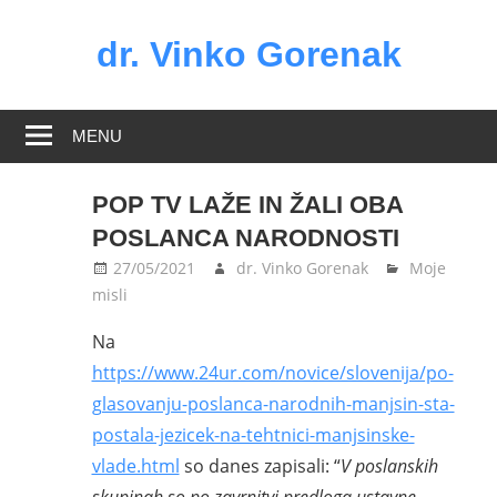
Skip
to
dr. Vinko Gorenak
content
Bivši
poslanec
MENU
DZ
RS
POP TV LAŽE IN ŽALI OBA
POSLANCA NARODNOSTI
27/05/2021
dr. Vinko Gorenak
Moje
misli
Na
https://www.24ur.com/novice/slovenija/po-
glasovanju-poslanca-narodnih-manjsin-sta-
postala-jezicek-na-tehtnici-manjsinske-
vlade.html
so danes zapisali: “
V poslanskih
skupinah so po zavrnitvi predloga ustavne