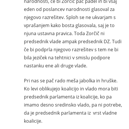
narodnosti, če bi Zorčič pač padel in bi vsaj
eden od poslancev narodnosti glasoval za
njegovo razrešitev. Sploh se ne ukvarjam s
vprašanjem kako bosta glasovala, saj je to
njuna ustavna pravica. Toda Zorčič ni
predsednik vlade ampak predsednik DZ. Tudi
če bi podprla njegovo razrešitev s tem ne bi
bila jeziček na tehtnici v smislu podpore
nastanku ene ali druge vlade.
Pri nas se pač rado meša jabolka in hruške.
Ko levi oblikujejo koalicijo in vlado mora biti
predsednik parlamenta iz koalicije, ko pa
imamo desno sredinsko vlado, pa ni potrebe,
da je predsednik parlamenta iz vrst vladne
koalicije.