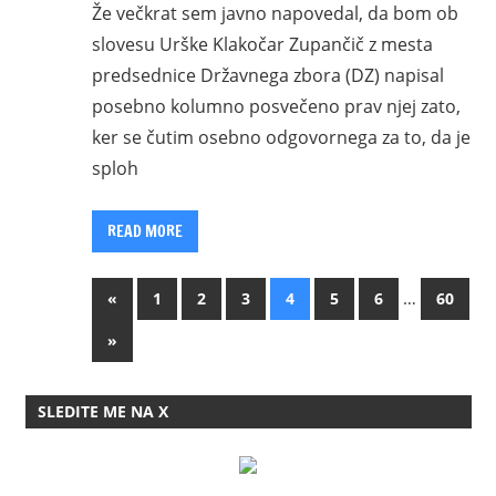
Že večkrat sem javno napovedal, da bom ob
slovesu Urške Klakočar Zupančič z mesta
predsednice Državnega zbora (DZ) napisal
posebno kolumno posvečeno prav njej zato,
ker se čutim osebno odgovornega za to, da je
sploh
READ MORE
Posts
Previous
…
«
1
2
3
4
5
6
60
Posts
pagination
Next
»
Posts
SLEDITE ME NA X