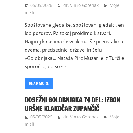
05/05/2026
dr. Vinko Gorenak
Moje
misli
Spoštovane gledalke, spoštovani gledalci, en
lep pozdrav. Pa takoj preidimo k stvari.
Najprej k našima še velikima, še preostalima
dvema, predsednici države, in šefu
»Golobnjaka«. Nataša Pirc Musar je iz Turčije
sporočila, da so se
READ MORE
DOSEŽKI GOLOBNJAKA 74 DEL: IZGON
URŠKE KLAKOČAR ZUPANČIČ
05/05/2026
dr. Vinko Gorenak
Moje
misli