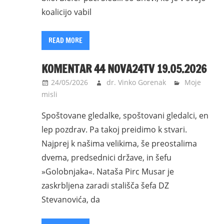
koalicijo vabil
READ MORE
KOMENTAR 44 NOVA24TV 19.05.2026
24/05/2026
dr. Vinko Gorenak
Moje
misli
Spoštovane gledalke, spoštovani gledalci, en
lep pozdrav. Pa takoj preidimo k stvari.
Najprej k našima velikima, še preostalima
dvema, predsednici države, in šefu
»Golobnjaka«. Nataša Pirc Musar je
zaskrbljena zaradi stališča šefa DZ
Stevanovića, da