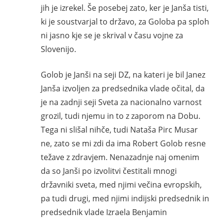
jih je izrekel. Še posebej zato, ker je Janša tisti,
ki je soustvarjal to državo, za Goloba pa sploh
ni jasno kje se je skrival v času vojne za
Slovenijo.
Golob je Janši na seji DZ, na kateri je bil Janez
Janša izvoljen za predsednika vlade očital, da
je na zadnji seji Sveta za nacionalno varnost
grozil, tudi njemu in to z zaporom na Dobu.
Tega ni slišal nihče, tudi Nataša Pirc Musar
ne, zato se mi zdi da ima Robert Golob resne
težave z zdravjem. Nenazadnje naj omenim
da so Janši po izvolitvi čestitali mnogi
državniki sveta, med njimi večina evropskih,
pa tudi drugi, med njimi indijski predsednik in
predsednik vlade Izraela Benjamin