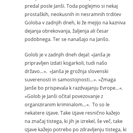
predal posle Janši. Toda poglejmo si nekaj
prostaških, neokusnih in nesramnih trditev
Goloba v zadnjih dneh, ki že mejijo na kazniva
dejanja obrekovanja, žaljenja ali česar
podobnega. Ter se nanašajo na Janšo.
Golob je v zadnjih dneh dejal: »Janša je
pripravljen izdati kogarkoli, tudi našo
državo…«. »Janša je grožnja slovenski
suverenosti in samostojnosti…«. »Zmaga
Janše bo prispevala k razdvajanju Evrope…«.
»Golob je Janši očital povezovanje z
organiziranim kriminalom…«. To so le
nekatere izjave. Take izjave resnično kažejo
na značaj tistega, ki jih je izrekel, še več, take
izjave kažejo potrebo po zdravljenju tistega, ki