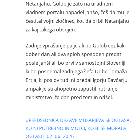
Netanjahu. Golob je zato na uradnem
vladnem portalu napadel Janšo, češ da mu je
čestital vojni zločinec, kot da bi bil Netanjahu
za kaj takega obsojen.
Zadnje vprašanje pa je ali bo Golob čez kak
dober dan ali dva sploh sposoben predati
posle Janši ali bo prvi v samostojni Sloveniji,
ki bo posnemal zadnjega šefa Udbe Tomaža
Ertla, ki poslov tudi ni predal Igorju Bavčarju
ampak je strahopetno zapustil notranje
ministrstvo že dan pred tem in odšel.
Navigacija
Previous
PREDSEDNICA DRŽAVE MUSARJEVA SE OGLAŠA,
Post:
KO NI POTREBNO IN MOLČI, KO BI SE MORALA
prispevka
OGLASITI 02. 06. 2026