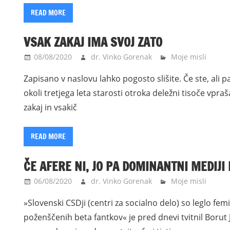
READ MORE
VSAK ZAKAJ IMA SVOJ ZATO
08/08/2020
dr. Vinko Gorenak
Moje misli
Zapisano v naslovu lahko pogosto slišite. Če ste, ali p
okoli tretjega leta starosti otroka deležni tisoče vpra
zakaj in vsakič
READ MORE
ČE AFERE NI, JO PA DOMINANTNI MEDIJI
06/08/2020
dr. Vinko Gorenak
Moje misli
»Slovenski CSDji (centri za socialno delo) so leglo fem
poženščenih beta fantkov« je pred dnevi tvitnil Borut 