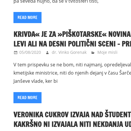
pa seveda nujno, da se v tvitosferi tisti,
READ MORE
KRIVDA« JE ZA »PIŠKOTARSKE« NOVINAR
LEVI ALI NA DESNI POLITIČNI SCENI – 
05/08/2020
dr. Vinko Gorenak
Moje misli
V tem prispevku se ne bom, niti najmanj, opredeljeval
kmetijske ministrice, niti do njenih dejanj v času Šarče
Janševe vlade, ker bi
READ MORE
VERONIKA CUKROV IZVAJA NAD ŠTUDENTI
KAKRŠNO NI IZVAJALA NITI NEKDANJA U