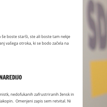
a še boste starši, ste ali boste tam nekje
šanj vašega otroka, ki se bodo začela na
 NAREDIJO
inistk, nedofukanih zafrustriranih žensk in
Jakopin. Omenjeni zapis sem retvital. Ni