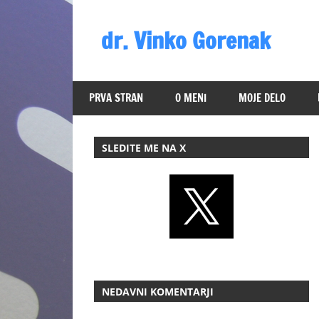
Skip
to
dr. Vinko Gorenak
content
Bivši
poslanec
PRVA STRAN
O MENI
MOJE DELO
DZ
RS
SLEDITE ME NA X
NEDAVNI KOMENTARJI