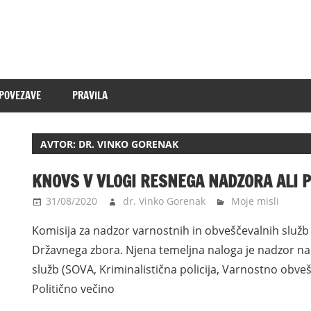
POVEZAVE
PRAVILA
AVTOR:
DR. VINKO GORENAK
KNOVS V VLOGI RESNEGA NADZORA ALI 
31/08/2020
dr. Vinko Gorenak
Moje misli
Komisija za nadzor varnostnih in obveščevalnih služ
Državnega zbora. Njena temeljna naloga je nadzor n
služb (SOVA, Kriminalistična policija, Varnostno obv
Politično večino