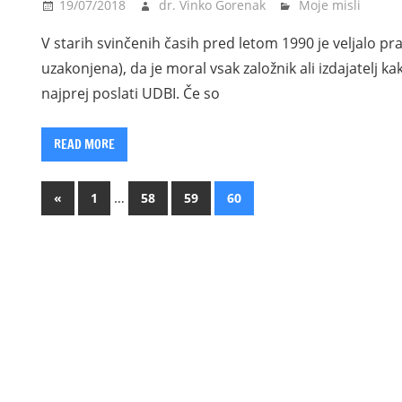
19/07/2018
dr. Vinko Gorenak
Moje misli
V starih svinčenih časih pred letom 1990 je veljalo pra
uzakonjena), da je moral vsak založnik ali izdajatelj kak
najprej poslati UDBI. Če so
READ MORE
Posts
Previous
…
«
1
58
59
60
Posts
pagination