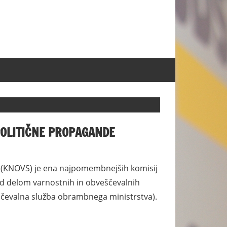
POLITIČNE PROPAGANDE
b (KNOVS) je ena najpomembnejših komisij
ad delom varnostnih in obveščevalnih
eščevalna služba obrambnega ministrstva).