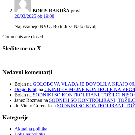
BORIS RAKUŠA
pravi:
20/03/2025 ob 19:08
Naj vzamejo NVO. Bo tudi za Nato dovolj.
Comments are closed.
Sledite me na X
Nedavni komentarji
Bojan
na
GOLOBOVA VLADA JE DOVOLILA KRAJO 06. 0
Drago Kralj
na
UKINITEV MEJNE KONTROLE NA VEČJIH
Bojan
na
SODNIKI SO KONTROLIRANI, TOŽILCI NISO 07
Janez Rozman
na
SODNIKI SO KONTROLIRANI, TOŽILCI N
dr. Vinko Gorenak
na
SODNIKI SO KONTROLIRANI, TOŽILC
Kategorije
Aktualna politika
Lokalna politika