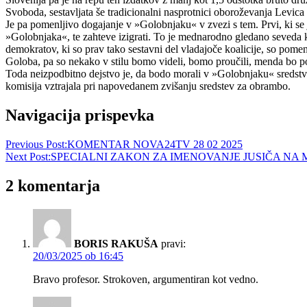
Svoboda, sestavljata še tradicionalni nasprotnici oboroževanja Levica 
Je pa pomenljivo dogajanje v »Golobnjaku« v zvezi s tem. Prvi, ki se j
»Golobnjaka«, te zahteve izigrati. To je mednarodno gledano seveda kat
demokratov, ki so prav tako sestavni del vladajoče koalicije, so pome
Goloba, pa so nekako v stilu bomo videli, bomo proučili, menda bo 
Toda neizpodbitno dejstvo je, da bodo morali v »Golobnjaku« sredstva 
komisija vztrajala pri napovedanem zvišanju sredstev za obrambo.
Navigacija prispevka
Previous Post:
KOMENTAR NOVA24TV 28 02 2025
Next Post:
SPECIALNI ZAKON ZA IMENOVANJE JUSIČA NA M
2 komentarja
BORIS RAKUŠA
pravi:
20/03/2025 ob 16:45
Bravo profesor. Strokoven, argumentiran kot vedno.