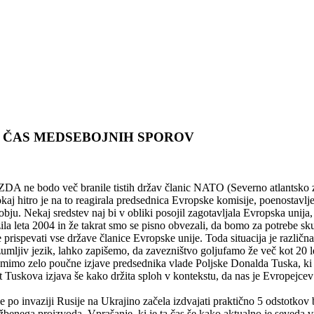
 V ČAS MEDSEBOJNIH SPOROV
ne bodo več branile tistih držav članic NATO (Severno atlantsko zave
kaj hitro je na to reagirala predsednica Evropske komisije, poenostavl
ju. Nekaj sredstev naj bi v obliki posojil zagotavljala Evropska unija,
la leta 2004 in že takrat smo se pisno obvezali, da bomo za potrebe sk
prispevati vse države članice Evropske unije. Toda situacija je različn
mljiv jezik, lahko zapišemo, da zavezništvo goljufamo že več kot 20 
mo zelo poučne izjave predsednika vlade Poljske Donalda Tuska, ki je
uskova izjava še kako držita sploh v kontekstu, da nas je Evropejcev
a je po invaziji Rusije na Ukrajino začela izdvajati praktično 5 odstot
užbenega proizvoda. Vprašanje, ki je ta čas še kako aktualno je seveda