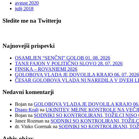
avgust 2020
julij 2018
Sledite me na Twitterju
Najnovejši prispevki
OSAMLJEN “SENČNI” GOLOB 01. 08. 2026
TANJI FAJON V POLITIČNO SLOVO 28. 07. 2026
FINSKA – ROVANIEMI 2026
GOLOBOVA VLADA JE DOVOLILA KRAJO 06. 07. 2026
ČESAR GOLOBOVA VLADA NI NAREDILA V DVEH LET
Nedavni komentarji
Bojan
na
GOLOBOVA VLADA JE DOVOLILA KRAJO 06. 0
Drago Kralj
na
UKINITEV MEJNE KONTROLE NA VEČJIH
Bojan
na
SODNIKI SO KONTROLIRANI, TOŽILCI NISO 07
Janez Rozman
na
SODNIKI SO KONTROLIRANI, TOŽILCI N
dr. Vinko Gorenak
na
SODNIKI SO KONTROLIRANI, TOŽILC
Arhiv objav