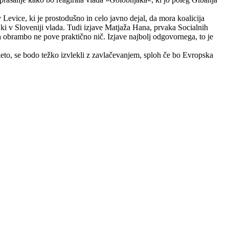
Levice, ki je prostodušno in celo javno dejal, da mora koalicija
, ki v Sloveniji vlada. Tudi izjave Matjaža Hana, prvaka Socialnih
a obrambo ne pove praktično nič. Izjave najbolj odgovornega, to je
leto, se bodo težko izvlekli z zavlačevanjem, sploh če bo Evropska