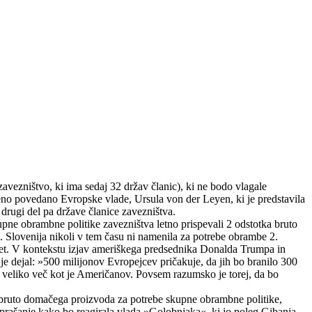
zništvo, ki ima sedaj 32 držav članic), ki ne bodo vlagale
jeno povedano Evropske vlade, Ursula von der Leyen, ki je predstavila
 drugi del pa države članice zavezništva.
upne obrambne politike zavezništva letno prispevali 2 odstotka bruto
a. Slovenija nikoli v tem času ni namenila za potrebe obrambe 2.
let. V kontekstu izjav ameriškega predsednika Donalda Trumpa in
 dejal: »500 milijonov Evropejcev pričakuje, da jih bo branilo 300
 veliko več kot je Američanov. Povsem razumsko je torej, da bo
kov bruto domačega proizvoda za potrebe skupne obrambne politike,
 vprašanje kako bo reagirala vlada »Golobnjaka«, ki jo poleg Gibanja