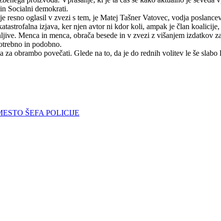
in Socialni demokrati.
e resno oglasil v zvezi s tem, je Matej Tašner Vatovec, vodja poslancev 
astrofalna izjava, ker njen avtor ni kdor koli, ampak je član koalicije
nljive. Menca in menca, obrača besede in v zvezi z višanjem izdatkov z
potrebno in podobno.
za obrambo povečati. Glede na to, da je do rednih volitev le še slabo 
ESTO ŠEFA POLICIJE