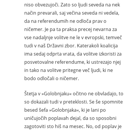
niso obvezujoči. Zato so ljudi seveda na nek
način prevarali, saj večina seveda ni vedela,
da na referendumih ne odloča prav o
ničemer. Je pa ta praksa precej nevarna za
vse nadaljnje volitve ne le v evropski, temveč
tudi v naš Državni zbor. Katerakoli koalicija
ima sedaj odprta vrata, da volitve izkoristi za
posvetovalne referendume, ki ustrezajo njej
in tako na volitve pritegne več ljudi, ki ne
bodo odločali o ničemer.
Štetja v »Golobnjaku« očitno ne obvladajo, to
so dokazali tudi v preteklosti. Se še spomnite
besed šefa »Golobnjaka«, ki je lani po
uničujočih poplavah dejal, da so sposobni
zagotoviti sto hiš na mesec. No, od poplav je