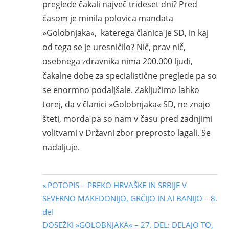
preglede čakali največ trideset dni? Pred
časom je minila polovica mandata
»Golobnjaka«, katerega članica je SD, in kaj
od tega se je uresničilo? Nič, prav nič,
osebnega zdravnika nima 200.000 ljudi,
čakalne dobe za specialistične preglede pa so
se enormno podaljšale. Zaključimo lahko
torej, da v članici »Golobnjaka« SD, ne znajo
šteti, morda pa so nam v času pred zadnjimi
volitvami v Državni zbor preprosto lagali. Se
nadaljuje.
Navigacija
Previous
POTOPIS – PREKO HRVAŠKE IN SRBIJE V
Post:
SEVERNO MAKEDONIJO, GRČIJO IN ALBANIJO – 8.
prispevka
del
Next
DOSEŽKI »GOLOBNJAKA« – 27. DEL: DELAJO TO,