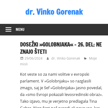
Skip
dr. Vinko Gorenak
to
content
Bivši
poslanec
MENU
DZ
RS
DOSEŽKI »GOLOBNJAKA« – 26. DEL: NE
ZNAJO ŠTETI
29/06/2024
dr. Vinko Gorenak
Moje
misli
Kot veste so za nami volitve v evropski
parlament. V »Golobnjaku« so razglasili
zmago, saj je šef »Golobnjaka« jasno povedal,
da »smo Evropi pokazali levosredinski obraz«.
Tako izjavo, mu je verjetno predlagala Tina
Gaber. Njen fant pač naredi ali pove vse, kar