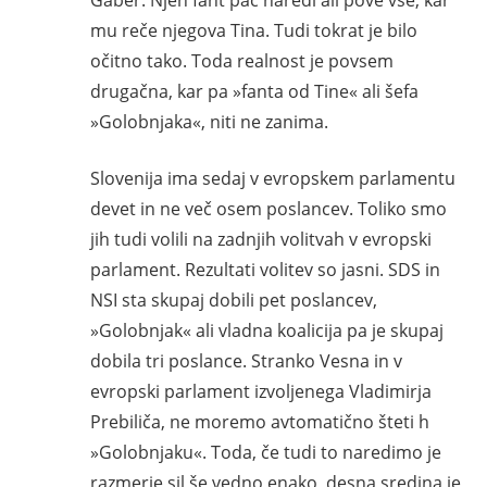
mu reče njegova Tina. Tudi tokrat je bilo
očitno tako. Toda realnost je povsem
drugačna, kar pa »fanta od Tine« ali šefa
»Golobnjaka«, niti ne zanima.
Slovenija ima sedaj v evropskem parlamentu
devet in ne več osem poslancev. Toliko smo
jih tudi volili na zadnjih volitvah v evropski
parlament. Rezultati volitev so jasni. SDS in
NSI sta skupaj dobili pet poslancev,
»Golobnjak« ali vladna koalicija pa je skupaj
dobila tri poslance. Stranko Vesna in v
evropski parlament izvoljenega Vladimirja
Prebiliča, ne moremo avtomatično šteti h
»Golobnjaku«. Toda, če tudi to naredimo je
razmerje sil še vedno enako, desna sredina je