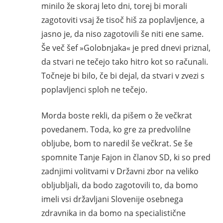
minilo že skoraj leto dni, torej bi morali
zagotoviti vsaj že tisoč hiš za poplavljence, a
jasno je, da niso zagotovili še niti ene same.
Še več šef »Golobnjaka« je pred dnevi priznal,
da stvari ne tečejo tako hitro kot so računali.
Točneje bi bilo, če bi dejal, da stvari v zvezi s
poplavljenci sploh ne tečejo.
Morda boste rekli, da pišem o že večkrat
povedanem. Toda, ko gre za predvolilne
obljube, bom to naredil še večkrat. Se še
spomnite Tanje Fajon in članov SD, ki so pred
zadnjimi volitvami v Državni zbor na veliko
obljubljali, da bodo zagotovili to, da bomo
imeli vsi državljani Slovenije osebnega
zdravnika in da bomo na specialistične