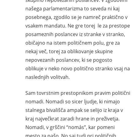
našega parlamentarizma to seveda ni kaj
posebnega, zgodilo se je namreč praktično v
vsakem mandatu. Ne gre torej le za prestope
posameznih poslancev iz stranke v stranko,
običajno na istem političnem polu, gre za
nekaj več, torej za oblikovanje skupine
nepovezanih poslancev, ki se pogosto
oblikuje v neko novo politično stranko vsaj na
naslednjih volitvah.
Sam tovrstnim prestopnikom pravim politični
nomadi. Nomadi so sicer ljudje, ki nimajo
stalnega bivališča ampak se selijo iz kraja v
kraj največkrat zaradi hrane in preživetja.
Nomadi, v grščini “nomás”, kar pomeni
mesto za pašo. No saj tudi pri političnih