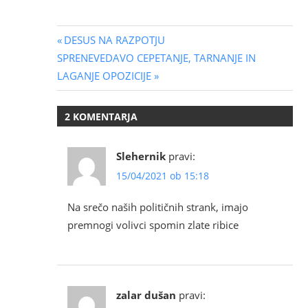
Navigacija
Previous
DESUS NA RAZPOTJU
Next
Post:
SPRENEVEDAVO CEPETANJE, TARNANJE IN
prispevka
Post:
LAGANJE OPOZICIJE
2 KOMENTARJA
Slehernik
pravi:
15/04/2021 ob 15:18
Na srečo naših političnih strank, imajo
premnogi volivci spomin zlate ribice
zalar dušan
pravi: