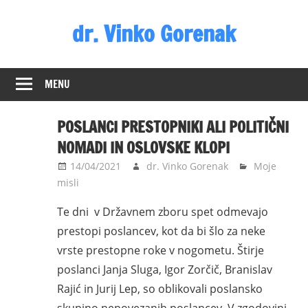
Skip
dr. Vinko Gorenak
to
content
Bivši
poslanec
MENU
DZ
RS
POSLANCI PRESTOPNIKI ALI POLITIČNI
NOMADI IN OSLOVSKE KLOPI
14/04/2021
dr. Vinko Gorenak
Moje
misli
Te dni v Državnem zboru spet odmevajo
prestopi poslancev, kot da bi šlo za neke
vrste prestopne roke v nogometu. Štirje
poslanci Janja Sluga, Igor Zorčič, Branislav
Rajić in Jurij Lep, so oblikovali poslansko
skupino nepovezanih poslancev. V zgodovini