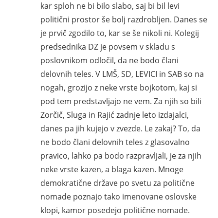
kar sploh ne bi bilo slabo, saj bi bil levi
politični prostor še bolj razdrobljen. Danes se
je prvič zgodilo to, kar se še nikoli ni. Kolegij
predsednika DZ je povsem v skladu s
poslovnikom odločil, da ne bodo člani
delovnih teles. V LMŠ, SD, LEVICI in SAB so na
nogah, grozijo z neke vrste bojkotom, kaj si
pod tem predstavljajo ne vem. Za njih so bili
Zorčič, Sluga in Rajić zadnje leto izdajalci,
danes pa jih kujejo v zvezde. Le zakaj? To, da
ne bodo člani delovnih teles z glasovalno
pravico, lahko pa bodo razpravljali, je za njih
neke vrste kazen, a blaga kazen. Mnoge
demokratične države po svetu za politične
nomade poznajo tako imenovane oslovske
klopi, kamor posedejo politične nomade.