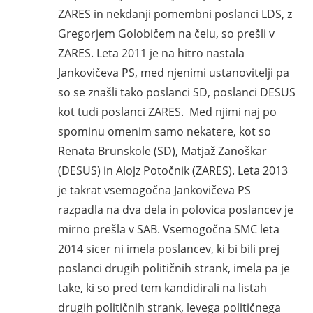
ZARES in nekdanji pomembni poslanci LDS, z
Gregorjem Golobičem na čelu, so prešli v
ZARES. Leta 2011 je na hitro nastala
Jankovičeva PS, med njenimi ustanovitelji pa
so se znašli tako poslanci SD, poslanci DESUS
kot tudi poslanci ZARES. Med njimi naj po
spominu omenim samo nekatere, kot so
Renata Brunskole (SD), Matjaž Zanoškar
(DESUS) in Alojz Potočnik (ZARES). Leta 2013
je takrat vsemogočna Jankovičeva PS
razpadla na dva dela in polovica poslancev je
mirno prešla v SAB. Vsemogočna SMC leta
2014 sicer ni imela poslancev, ki bi bili prej
poslanci drugih političnih strank, imela pa je
take, ki so pred tem kandidirali na listah
drugih političnih strank, levega političnega