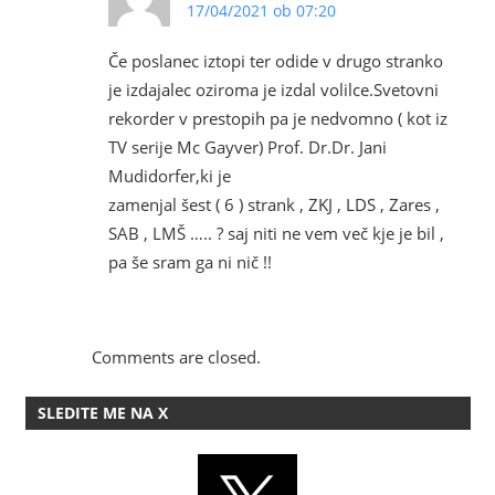
17/04/2021 ob 07:20
Če poslanec iztopi ter odide v drugo stranko
je izdajalec oziroma je izdal volilce.Svetovni
rekorder v prestopih pa je nedvomno ( kot iz
TV serije Mc Gayver) Prof. Dr.Dr. Jani
Mudidorfer,ki je
zamenjal šest ( 6 ) strank , ZKJ , LDS , Zares ,
SAB , LMŠ ….. ? saj niti ne vem več kje je bil ,
pa še sram ga ni nič !!
Comments are closed.
SLEDITE ME NA X