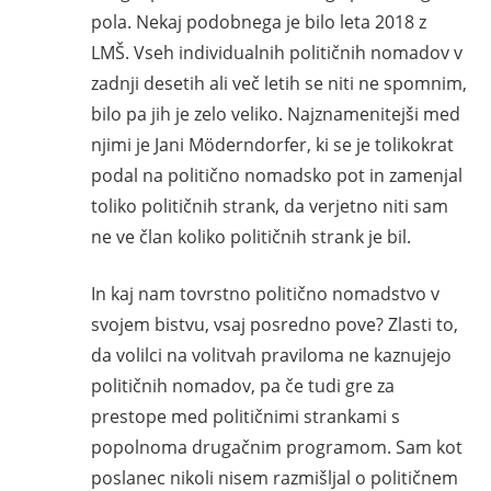
pola. Nekaj podobnega je bilo leta 2018 z
LMŠ. Vseh individualnih političnih nomadov v
zadnji desetih ali več letih se niti ne spomnim,
bilo pa jih je zelo veliko. Najznamenitejši med
njimi je Jani Möderndorfer, ki se je tolikokrat
podal na politično nomadsko pot in zamenjal
toliko političnih strank, da verjetno niti sam
ne ve član koliko političnih strank je bil.
In kaj nam tovrstno politično nomadstvo v
svojem bistvu, vsaj posredno pove? Zlasti to,
da volilci na volitvah praviloma ne kaznujejo
političnih nomadov, pa če tudi gre za
prestope med političnimi strankami s
popolnoma drugačnim programom. Sam kot
poslanec nikoli nisem razmišljal o političnem