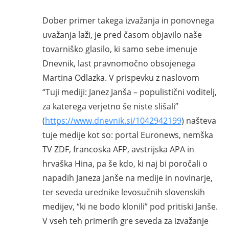
Dober primer takega izvažanja in ponovnega
uvažanja laži, je pred časom objavilo naše
tovarniško glasilo, ki samo sebe imenuje
Dnevnik, last pravnomočno obsojenega
Martina Odlazka. V prispevku z naslovom
“Tuji mediji: Janez Janša – populistični voditelj,
za katerega verjetno še niste slišali”
(
https://www.dnevnik.si/1042942199
) našteva
tuje medije kot so: portal Euronews, nemška
TV ZDF, francoska AFP, avstrijska APA in
hrvaška Hina, pa še kdo, ki naj bi poročali o
napadih Janeza Janše na medije in novinarje,
ter seveda urednike levosučnih slovenskih
medijev, “ki ne bodo klonili” pod pritiski Janše.
V vseh teh primerih gre seveda za izvažanje