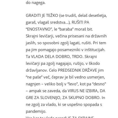
do nagega.
GRADITI JE TEŽKO (se trudiš, delaš desetletja,
garaš, vlagaš sredstva…), RUŠITI PA
“ENOSTAVNO”, le “baraba” moraš bit.
Skrajni levičarji, večina prisesani na državnih
jaslih, so sposobni zgolj lagati, rušiti. Pri tem
pa jim pomagajo posamezniki v inštitucijah.
Ta VLADA DELA DOBRO, TRDO. Skrajni
levičarji pa zgolj nagajajo, rušijo, v škodo
državljanov. Celo PREDSEDNIK DRŽAVE jim
“ne paše” več, čeprav je bil vedno usmerjen,
nagnjen – veliko bolj v “levo”, kot pa “desno”
– ampak se zaveda, da VIRUS NE IZBIRA, DA
GRE ZA SLOVENIJO, ZA SKUPNO DOBRO. In
ne zgolj za vlado, ki se uspešno spopada s
pandemijo.
Vse kar ta vlada naredi JE ZA SKRAJNE