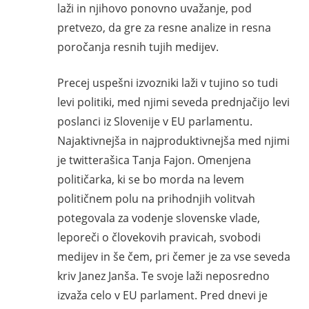
laži in njihovo ponovno uvažanje, pod
pretvezo, da gre za resne analize in resna
poročanja resnih tujih medijev.
Precej uspešni izvozniki laži v tujino so tudi
levi politiki, med njimi seveda prednjačijo levi
poslanci iz Slovenije v EU parlamentu.
Najaktivnejša in najproduktivnejša med njimi
je twitterašica Tanja Fajon. Omenjena
političarka, ki se bo morda na levem
političnem polu na prihodnjih volitvah
potegovala za vodenje slovenske vlade,
leporeči o človekovih pravicah, svobodi
medijev in še čem, pri čemer je za vse seveda
kriv Janez Janša. Te svoje laži neposredno
izvaža celo v EU parlament. Pred dnevi je