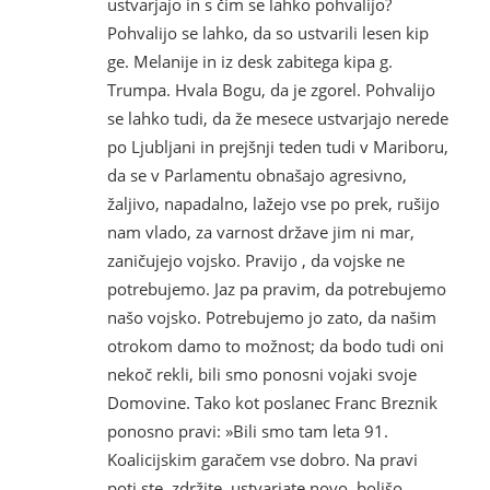
ustvarjajo in s čim se lahko pohvalijo?
Pohvalijo se lahko, da so ustvarili lesen kip
ge. Melanije in iz desk zabitega kipa g.
Trumpa. Hvala Bogu, da je zgorel. Pohvalijo
se lahko tudi, da že mesece ustvarjajo nerede
po Ljubljani in prejšnji teden tudi v Mariboru,
da se v Parlamentu obnašajo agresivno,
žaljivo, napadalno, lažejo vse po prek, rušijo
nam vlado, za varnost države jim ni mar,
zaničujejo vojsko. Pravijo , da vojske ne
potrebujemo. Jaz pa pravim, da potrebujemo
našo vojsko. Potrebujemo jo zato, da našim
otrokom damo to možnost; da bodo tudi oni
nekoč rekli, bili smo ponosni vojaki svoje
Domovine. Tako kot poslanec Franc Breznik
ponosno pravi: »Bili smo tam leta 91.
Koalicijskim garačem vse dobro. Na pravi
poti ste, zdržite, ustvarjate novo, boljšo