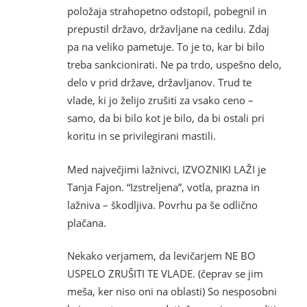
položaja strahopetno odstopil, pobegnil in
prepustil državo, državljane na cedilu. Zdaj
pa na veliko pametuje. To je to, kar bi bilo
treba sankcionirati. Ne pa trdo, uspešno delo,
delo v prid države, državljanov. Trud te
vlade, ki jo želijo zrušiti za vsako ceno –
samo, da bi bilo kot je bilo, da bi ostali pri
koritu in se privilegirani mastili.
Med največjimi lažnivci, IZVOZNIKI LAŽI je
Tanja Fajon. “Izstreljena”, votla, prazna in
lažniva – škodljiva. Povrhu pa še odlično
plačana.
Nekako verjamem, da levičarjem NE BO
USPELO ZRUŠITI TE VLADE. (čeprav se jim
meša, ker niso oni na oblasti) So nesposobni