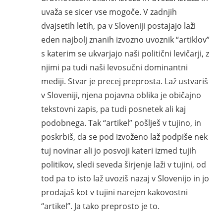
uvaža se sicer vse mogoče. V zadnjih
dvajsetih letih, pa v Sloveniji postajajo laži
eden najbolj znanih izvozno uvoznik “artiklov”
s katerim se ukvarjajo naši politični levičarji, z
njimi pa tudi naši levosučni dominantni
mediji. Stvar je precej preprosta. Laž ustvariš
v Sloveniji, njena pojavna oblika je običajno
tekstovni zapis, pa tudi posnetek ali kaj
podobnega. Tak “artikel” pošlješ v tujino, in
poskrbiš, da se pod izvoženo laž podpiše nek
tuj novinar ali jo posvoji kateri izmed tujih
politikov, sledi seveda širjenje laži v tujini, od
tod pa to isto laž uvoziš nazaj v Slovenijo in jo
prodajaš kot v tujini narejen kakovostni
“artikel”. Ja tako preprosto je to.