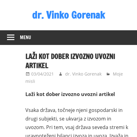
Skip
dr. Vinko Gorenak
to
content
Bivši
poslanec
MENU
DZ
RS
LAŽI KOT DOBER IZVOZNO UVOZNI
ARTIKEL
03/04/2021
dr. Vinko Gorenak
Moje
misli
Laži kot dober izvozno uvozni artikel
Vsaka država, točneje njeni gospodarski in
drugi subjekti, se ukvarja z izvozom in
uvozom. Pri tem, vsaj država seveda stremi k
uravnoteženi bilanci izvoza in uvoza. Izvaža in