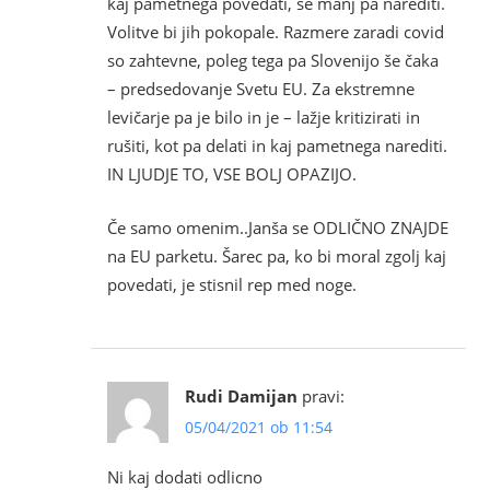
kaj pametnega povedati, še manj pa narediti.
Volitve bi jih pokopale. Razmere zaradi covid
so zahtevne, poleg tega pa Slovenijo še čaka
– predsedovanje Svetu EU. Za ekstremne
levičarje pa je bilo in je – lažje kritizirati in
rušiti, kot pa delati in kaj pametnega narediti.
IN LJUDJE TO, VSE BOLJ OPAZIJO.
Če samo omenim..Janša se ODLIČNO ZNAJDE
na EU parketu. Šarec pa, ko bi moral zgolj kaj
povedati, je stisnil rep med noge.
Rudi Damijan
pravi:
05/04/2021 ob 11:54
Ni kaj dodati odlicno