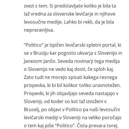
zvezi s tem. Si predstavljate koliko je bila ta
laž vredna za slovenske levičarje in njihove
levosučne medije. Lahko bi rekli, da je bila
neprecenljiva.
“Politico” je tipičen levičarski spletni portal, ki
se v Bruslju kar pogosto ukvarja s Slovenijo in
Janezom Janšo. Seveda novinarji tega medija
o Slovenijo ne vedo kaj dosti, če sploh kaj.
Zato tudi ne morejo spisati kakega resnega
prispevka, ki bi bil kolikor toliko uravnotežen.
Prispevki, ki jih objavljajo seveda nastajajo v
Sloveniji, od koder so kot laž izvoženi v
Bruselj, po objavi v Politico pa naši levosučni
levičarski mediji v Sloveniji na veliko poročajo
o tem kaj piše “Politico”. Čista prevara torej.