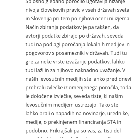
Splošno gledano poročilo ugotavlja nižanje
nivoja človekovih pravic v vseh državah sveta
in Slovenija pri tem po njihovi oceni ni izjema.
Način zbiranja podatkov je pa takšen, da
avtorji podatke zbirajo po državah, seveda
tudi na podlagi poročanja lokalnih medijev in
pogovorov s posamezniki v državah. Tudi tu
gre za neke vrste izvažanje podatkov, lahko
tudi laži in za njihovo naknadno uvažanje. V
naših levosučnih medijih ste lahko pred dnevi
prebrali izvlečke iz omenjenega poročila, toda
le določene izvlečke, seveda tiste, ki našim
levosučnim medijem ustrezajo. Tako ste
lahko brali o napadih na novinarje, urednike,
medije, o prekinjenem financiranja STA in
podobno. Prikrajšali pa so vas, za tisti del