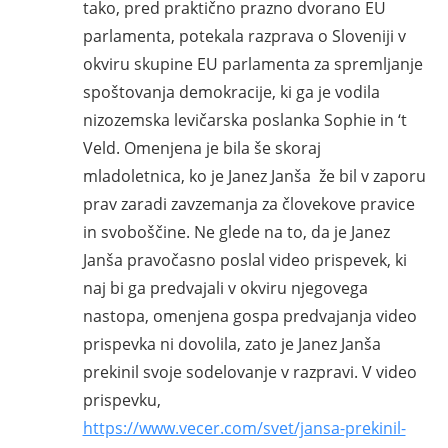
tako, pred praktično prazno dvorano EU
parlamenta, potekala razprava o Sloveniji v
okviru skupine EU parlamenta za spremljanje
spoštovanja demokracije, ki ga je vodila
nizozemska levičarska poslanka Sophie in ‘t
Veld. Omenjena je bila še skoraj
mladoletnica, ko je Janez Janša že bil v zaporu
prav zaradi zavzemanja za človekove pravice
in svoboščine. Ne glede na to, da je Janez
Janša pravočasno poslal video prispevek, ki
naj bi ga predvajali v okviru njegovega
nastopa, omenjena gospa predvajanja video
prispevka ni dovolila, zato je Janez Janša
prekinil svoje sodelovanje v razpravi. V video
prispevku,
https://www.vecer.com/svet/jansa-prekinil-