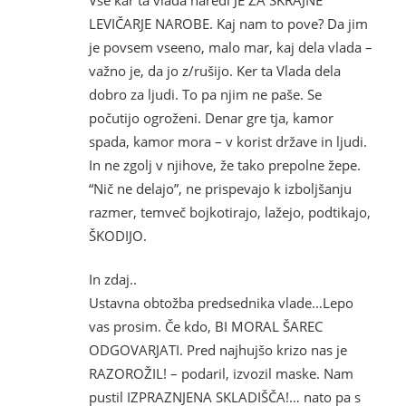
LEVIČARJE NAROBE. Kaj nam to pove? Da jim
je povsem vseeno, malo mar, kaj dela vlada –
važno je, da jo z/rušijo. Ker ta Vlada dela
dobro za ljudi. To pa njim ne paše. Se
počutijo ogroženi. Denar gre tja, kamor
spada, kamor mora – v korist države in ljudi.
In ne zgolj v njihove, že tako prepolne žepe.
“Nič ne delajo”, ne prispevajo k izboljšanju
razmer, temveč bojkotirajo, lažejo, podtikajo,
ŠKODIJO.
In zdaj..
Ustavna obtožba predsednika vlade…Lepo
vas prosim. Če kdo, BI MORAL ŠAREC
ODGOVARJATI. Pred najhujšo krizo nas je
RAZOROŽIL! – podaril, izvozil maske. Nam
pustil IZPRAZNJENA SKLADIŠČA!… nato pa s