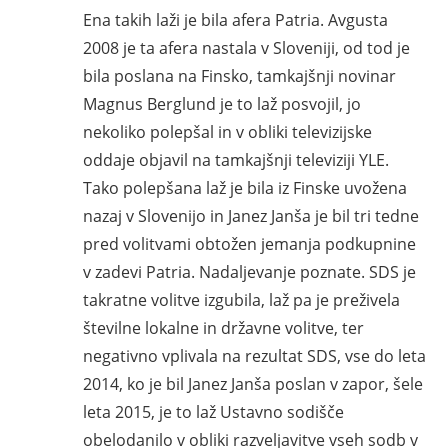
Ena takih laži je bila afera Patria. Avgusta
2008 je ta afera nastala v Sloveniji, od tod je
bila poslana na Finsko, tamkajšnji novinar
Magnus Berglund je to laž posvojil, jo
nekoliko polepšal in v obliki televizijske
oddaje objavil na tamkajšnji televiziji YLE.
Tako polepšana laž je bila iz Finske uvožena
nazaj v Slovenijo in Janez Janša je bil tri tedne
pred volitvami obtožen jemanja podkupnine
v zadevi Patria. Nadaljevanje poznate. SDS je
takratne volitve izgubila, laž pa je preživela
številne lokalne in državne volitve, ter
negativno vplivala na rezultat SDS, vse do leta
2014, ko je bil Janez Janša poslan v zapor, šele
leta 2015, je to laž Ustavno sodišče
obelodanilo v obliki razveljavitve vseh sodb v