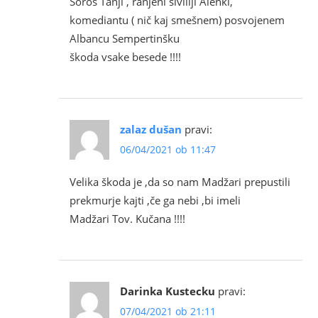
Soroš Tanji , ranjeni šiviliji Alenki,
komediantu ( nič kaj smešnem) posvojenem
Albancu Sempertinšku
škoda vsake besede !!!!
zalaz dušan
pravi:
06/04/2021 ob 11:47
Velika škoda je ,da so nam Madžari prepustili
prekmurje kajti ,če ga nebi ,bi imeli
Madžari Tov. Kučana !!!!
Darinka Kustecku
pravi:
07/04/2021 ob 21:11