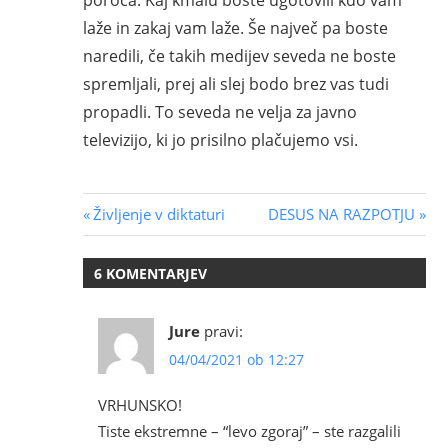
laže in zakaj vam laže. Še največ pa boste
naredili, če takih medijev seveda ne boste
spremljali, prej ali slej bodo brez vas tudi
propadli. To seveda ne velja za javno
televizijo, ki jo prisilno plačujemo vsi.
Navigacija
Previous
Next
Življenje v diktaturi
DESUS NA RAZPOTJU
Post:
Post:
prispevka
6 KOMENTARJEV
Jure
pravi:
04/04/2021 ob 12:27
VRHUNSKO!
Tiste ekstremne – “levo zgoraj” – ste razgalili