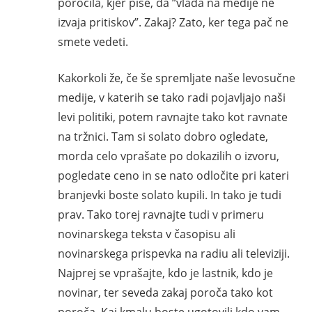
poročila, kjer piše, da “vlada na medije ne
izvaja pritiskov”. Zakaj? Zato, ker tega pač ne
smete vedeti.
Kakorkoli že, če še spremljate naše levosučne
medije, v katerih se tako radi pojavljajo naši
levi politiki, potem ravnajte tako kot ravnate
na tržnici. Tam si solato dobro ogledate,
morda celo vprašate po dokazilih o izvoru,
pogledate ceno in se nato odločite pri kateri
branjevki boste solato kupili. In tako je tudi
prav. Tako torej ravnajte tudi v primeru
novinarskega teksta v časopisu ali
novinarskega prispevka na radiu ali televiziji.
Najprej se vprašajte, kdo je lastnik, kdo je
novinar, ter seveda zakaj poroča tako kot
poroča. Kaj kmalu boste ugotovili kdo vam