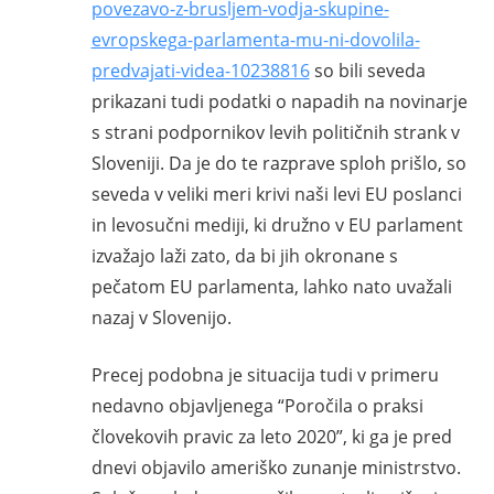
povezavo-z-brusljem-vodja-skupine-
evropskega-parlamenta-mu-ni-dovolila-
predvajati-videa-10238816
so bili seveda
prikazani tudi podatki o napadih na novinarje
s strani podpornikov levih političnih strank v
Sloveniji. Da je do te razprave sploh prišlo, so
seveda v veliki meri krivi naši levi EU poslanci
in levosučni mediji, ki družno v EU parlament
izvažajo laži zato, da bi jih okronane s
pečatom EU parlamenta, lahko nato uvažali
nazaj v Slovenijo.
Precej podobna je situacija tudi v primeru
nedavno objavljenega “Poročila o praksi
človekovih pravic za leto 2020”, ki ga je pred
dnevi objavilo ameriško zunanje ministrstvo.