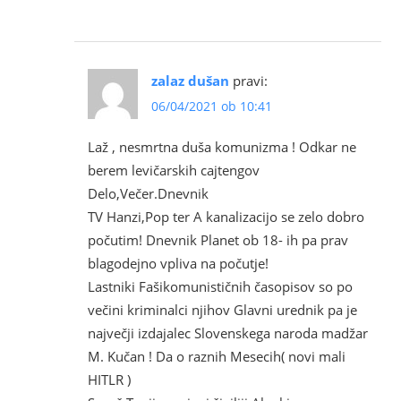
zalaz dušan
pravi:
06/04/2021 ob 10:41
Laž , nesmrtna duša komunizma ! Odkar ne
berem levičarskih cajtengov
Delo,Večer.Dnevnik
TV Hanzi,Pop ter A kanalizacijo se zelo dobro
počutim! Dnevnik Planet ob 18- ih pa prav
blagodejno vpliva na počutje!
Lastniki Fašikomunističnih časopisov so po
večini kriminalci njihov Glavni urednik pa je
največji izdajalec Slovenskega naroda madžar
M. Kučan ! Da o raznih Mesecih( novi mali
HITLR )