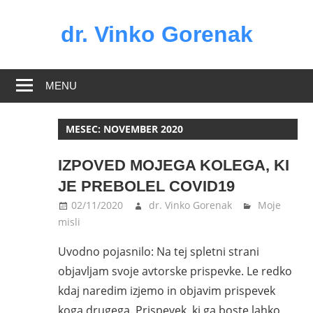
Skip
to
dr. Vinko Gorenak
content
Bivši
poslanec
MENU
DZ
RS
MESEC:
NOVEMBER 2020
IZPOVED MOJEGA KOLEGA, KI
JE PREBOLEL COVID19
02/11/2020
dr. Vinko Gorenak
Moje
misli
Uvodno pojasnilo: Na tej spletni strani
objavljam svoje avtorske prispevke. Le redko
kdaj naredim izjemo in objavim prispevek
koga drugega. Prispevek, ki ga boste lahko